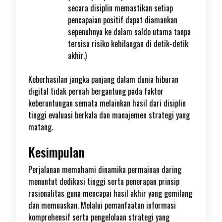
secara disiplin memastikan setiap
pencapaian positif dapat diamankan
sepenuhnya ke dalam saldo utama tanpa
tersisa risiko kehilangan di detik-detik
akhir.)
Keberhasilan jangka panjang dalam dunia hiburan
digital tidak pernah bergantung pada faktor
keberuntungan semata melainkan hasil dari disiplin
tinggi evaluasi berkala dan manajemen strategi yang
matang.
Kesimpulan
Perjalanan memahami dinamika permainan daring
menuntut dedikasi tinggi serta penerapan prinsip
rasionalitas guna mencapai hasil akhir yang gemilang
dan memuaskan. Melalui pemanfaatan informasi
komprehensif serta pengelolaan strategi yang