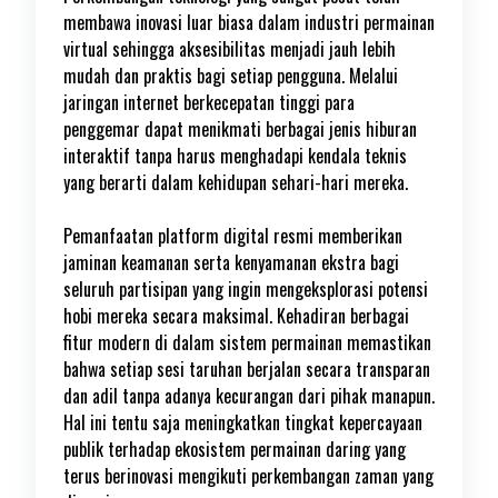
membawa inovasi luar biasa dalam industri permainan
virtual sehingga aksesibilitas menjadi jauh lebih
mudah dan praktis bagi setiap pengguna. Melalui
jaringan internet berkecepatan tinggi para
penggemar dapat menikmati berbagai jenis hiburan
interaktif tanpa harus menghadapi kendala teknis
yang berarti dalam kehidupan sehari-hari mereka.
Pemanfaatan platform digital resmi memberikan
jaminan keamanan serta kenyamanan ekstra bagi
seluruh partisipan yang ingin mengeksplorasi potensi
hobi mereka secara maksimal. Kehadiran berbagai
fitur modern di dalam sistem permainan memastikan
bahwa setiap sesi taruhan berjalan secara transparan
dan adil tanpa adanya kecurangan dari pihak manapun.
Hal ini tentu saja meningkatkan tingkat kepercayaan
publik terhadap ekosistem permainan daring yang
terus berinovasi mengikuti perkembangan zaman yang