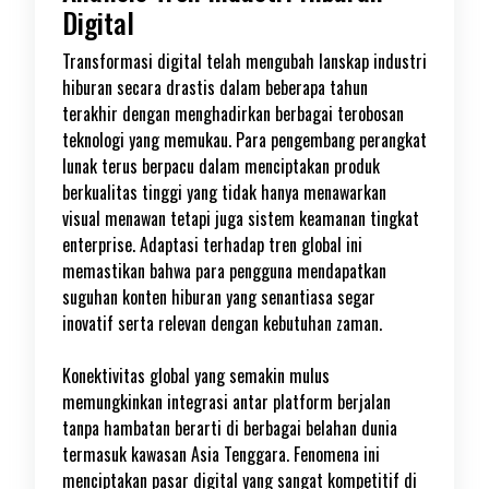
Digital
Transformasi digital telah mengubah lanskap industri
hiburan secara drastis dalam beberapa tahun
terakhir dengan menghadirkan berbagai terobosan
teknologi yang memukau. Para pengembang perangkat
lunak terus berpacu dalam menciptakan produk
berkualitas tinggi yang tidak hanya menawarkan
visual menawan tetapi juga sistem keamanan tingkat
enterprise. Adaptasi terhadap tren global ini
memastikan bahwa para pengguna mendapatkan
suguhan konten hiburan yang senantiasa segar
inovatif serta relevan dengan kebutuhan zaman.
Konektivitas global yang semakin mulus
memungkinkan integrasi antar platform berjalan
tanpa hambatan berarti di berbagai belahan dunia
termasuk kawasan Asia Tenggara. Fenomena ini
menciptakan pasar digital yang sangat kompetitif di