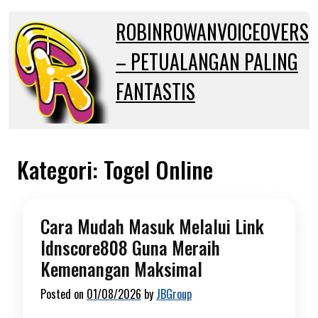
Skip
to
ROBINROWANVOICEOVERS
content
– PETUALANGAN PALING
FANTASTIS
Kategori:
Togel Online
Cara Mudah Masuk Melalui Link
Idnscore808 Guna Meraih
Kemenangan Maksimal
Posted on
01/08/2026
by
JBGroup